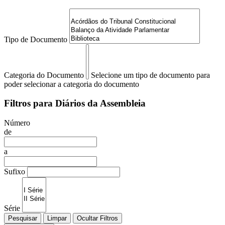
Tipo de Documento
Categoria do Documento
Selecione um tipo de documento para
poder selecionar a categoria do documento
Filtros para Diários da Assembleia
Número
de
a
Sufixo
Série
Pesquisar
Limpar
Ocultar Filtros